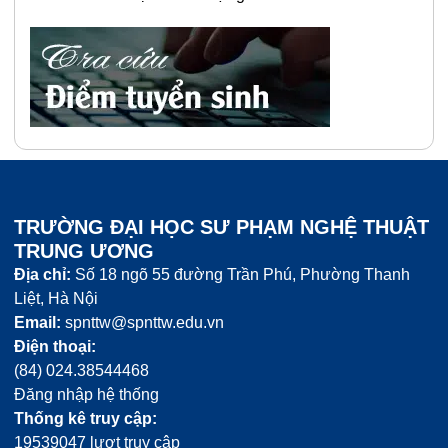
TRƯỜNG ĐẠI HỌC SƯ PHẠM NGHỆ THUẬT
TRUNG ƯƠNG
Địa chỉ:
Số 18 ngõ 55 đường Trần Phú, Phường Thanh
Liệt, Hà Nội
Email:
spnttw@spnttw.edu.vn
Điện thoại:
(84) 024.38544468
Đăng nhập hệ thống
Thống kê truy cập:
19539047 lượt truy cập