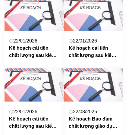
ngành Thiết kế thời
ngành Piano Trường
trang Trường Đại học
ĐHSP Nghệ thuật TW
Sư phạm Nghệ thuật
TW
22/01/2026
22/01/2026
Kế hoạch cải tiến
Kế hoạch cải tiến
chất lượng sau kiểm
chất lượng sau kiểm
định chất lượng
định chất lượng
chương trình đào tạo
chương trình đào tạo
ngành Thanh nhạc
ngành Quản lý văn
Trường ĐHPS Nghệ
hóa trình độ thạc sĩ
thuật TW
Trường ĐHSP Nghệ
thuật TW
22/01/2026
22/08/2025
Kế hoạch cải tiến
Kế hoạch Bảo đảm
chất lượng sau kiểm
chất lượng giáo dục
định chất lượng
Trường ĐHSP Nghệ