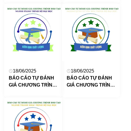
chương trình đào tạo
thuật TW Năm học
ngành Quản lý văn
2025 -2026
hóa trình độ đại học
Trường ĐHSP Nghệ
thuật TW
18/06/2025
18/06/2025
BÁO CÁO TỰ ĐÁNH
BÁO CÁO TỰ ĐÁNH
GIÁ CHƯƠNG TRÌNH
GIÁ CHƯƠNG TRÌNH
ĐÀO TẠO NGÀNH
ĐÀO TẠO NGÀNH
PIANO TRÌNH ĐỘ ĐẠI
QUẢN LÝ VĂN HÓA
HỌC (dự thảo)
TRÌNH ĐỘ ĐẠI HỌC
(dự thảo)