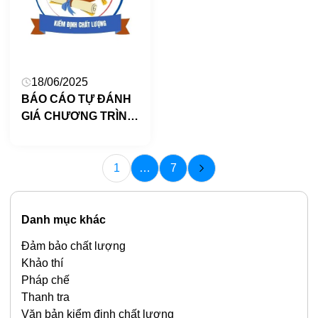
18/06/2025
BÁO CÁO TỰ ĐÁNH
GIÁ CHƯƠNG TRÌNH
ĐÀO TẠO NGÀNH
THANH NHẠC TRÌNH
ĐỘ ĐẠI HỌC (dự
1
…
7
thảo)
Danh mục khác
Đảm bảo chất lượng
Khảo thí
Pháp chế
Thanh tra
Văn bản kiểm định chất lượng