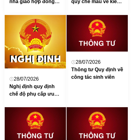
nhà giáo hợp đồng
quy chế mẫu về kiểm
toàn thời gian sau khi
toán nội bộ áp dụng
nghỉ hưu và nhà giáo
cho cơ quan nhà
thỉnh giảng
nước, đơn vị sự
nghiệp công lập
28/07/2026
Thông tư Quy định về
công tác sinh viên
28/07/2026
Nghị định quy định
chế độ phụ cấp ưu
đãi theo nghề đối với
nhà giáo, cán bộ
quản lý cơ sở giáo
dục và nhân sự hỗ
trợ giáo dục công tác
trong các cơ sở giáo