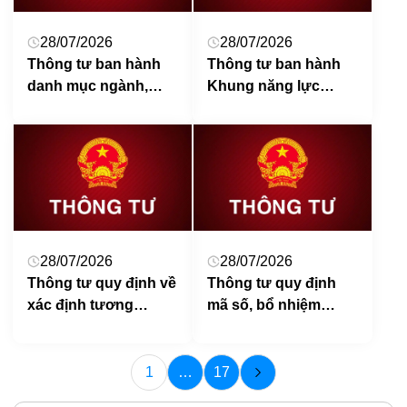
dục công lập
28/07/2026
28/07/2026
Thông tư ban hành
Thông tư ban hành
danh mục ngành,
Khung năng lực
nghề đặc thù thuộc
ngoại ngữ dùng cho
lĩnh vực nghệ thuật,
Việt Nam
thể thao
28/07/2026
28/07/2026
Thông tư quy định về
Thông tư quy định
xác định tương
mã số, bổ nhiệm
đương chức danh
chức danh và xếp
nhà giáo
lương đối với nhà
giáo trong cơ sở giáo
1
…
17
dục công lập