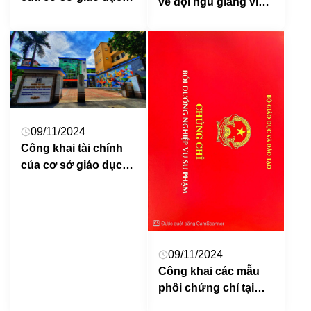
về đội ngũ giảng viên
thực hiện chương
cơ hữu của cơ sở
trình giáo dục Đại
giáo dục đại học,
học, chương trình
trường cao đẳng sư
giáo dục ngành Giáo
phạm, trung cấp sư
dục Mầm non trình độ
phạm, năm học 2023-
Cao đẳng
2024
09/11/2024
Công khai tài chính
của cơ sở giáo dục
đại học. trường cao
đẳng sư phạm, trung
cấp sư phạm năm
2023-2024
09/11/2024
Công khai các mẫu
phôi chứng chỉ tại
Trường ĐHSP Nghệ