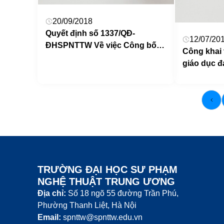
20/09/2018
Quyết định số 1337/QĐ-
12/07/20
ĐHSPNTTW Về việc Công bố
Công khai 
công khai dự toán ngân sách
giáo dục đ
năm 2018 (đợt 3) Trường ĐHSP
2018
Nghệ thuật TW
TRƯỜNG ĐẠI HỌC SƯ PHẠM
NGHỆ THUẬT TRUNG ƯƠNG
Địa chỉ:
Số 18 ngõ 55 đường Trần Phú,
Phường Thanh Liệt, Hà Nội
Email:
spnttw@spnttw.edu.vn