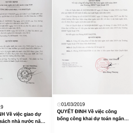
01/03/2019
19
QUYẾT ĐINH Về việc công
H Về việc giao dự
bống công khai dự toán ngân
 sách nhà nước năm
sách năm 2019 của Trường
ĐHSP Nghệ thuật TW