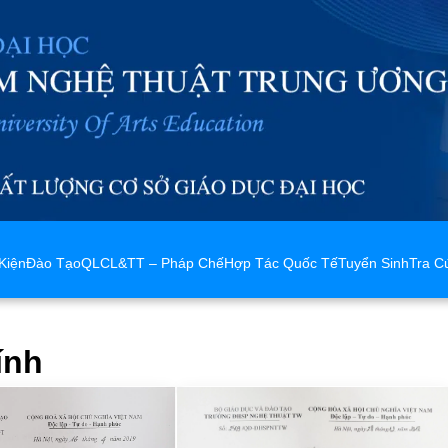
Kiện
Đào Tạo
QLCL&TT – Pháp Chế
Hợp Tác Quốc Tế
Tuyển Sinh
Tra C
ính