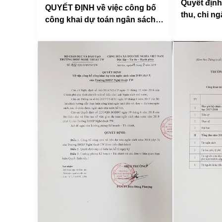
Quyết định
QUYẾT ĐỊNH về việc công bố
thu, chi n
công khai dự toán ngân sách
năm 2018
năm 2018 (bổ sung), kinh phí
đào tạo lưu học sinh Lào của
Trường ĐHSP Nghệ thuật TW