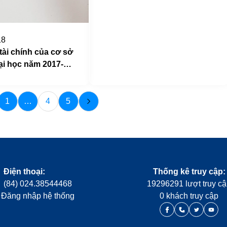
khai dự toán ngân sách năm
2018 (đợt 1) – Kinh phí đào tạo
lưu học sinh Lào của Trường
18
ĐHSP Nghệ thuật TW
tài chính của cơ sở
ại học năm 2017-
1
…
4
5
Điện thoại:
Thống kê truy cập:
(84) 024.38544468
19296291 lượt truy c
Đăng nhập hệ thống
0 khách truy cập