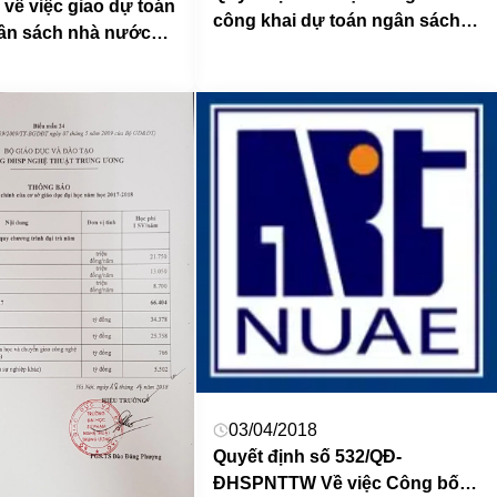
 về việc giao dự toán
công khai dự toán ngân sách
gân sách nhà nước
năm 2018 (đợt 4) của Trường
ĐHSP Nghệ thuật TW
03/04/2018
Quyết định số 532/QĐ-
ĐHSPNTTW Về việc Công bố