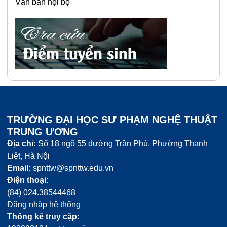
Văn bản nội bộ
TRƯỜNG ĐẠI HỌC SƯ PHẠM NGHỆ THUẬT
TRUNG ƯƠNG
Địa chỉ:
Số 18 ngõ 55 đường Trần Phú, Phường Thanh
Liệt, Hà Nội
Email:
spnttw@spnttw.edu.vn
Điện thoại:
(84) 024.38544468
Đăng nhập hệ thống
Thống kê truy cập: