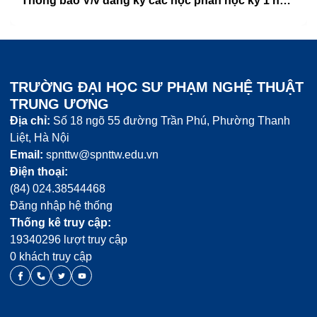
Trường ĐHSP Nghệ thuật TW vinh danh gần 700 tân khoa
TRƯỜNG ĐẠI HỌC SƯ PHẠM NGHỆ THUẬT
TRUNG ƯƠNG
Địa chỉ:
Số 18 ngõ 55 đường Trần Phú, Phường Thanh
Liệt, Hà Nội
Email:
spnttw@spnttw.edu.vn
Điện thoại:
(84) 024.38544468
Đăng nhập hệ thống
Thống kê truy cập:
19340296 lượt truy cập
0 khách truy cập