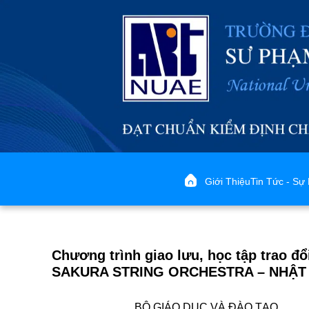
Giới Thiệu
Tin Tức - Sự 
Chương trình giao lưu, học tập trao đ
SAKURA STRING ORCHESTRA – NHẬT
BỘ GIÁO DỤC VÀ ĐÀO TẠO