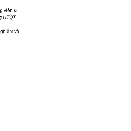
g viên &
òng HTQT
 nghiệm và