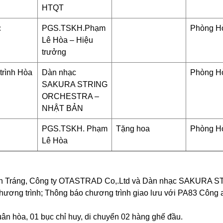
HTQT
c
PGS.TSKH.Phạm
Phòng H
Lê Hòa – Hiệu
trưởng
rình Hòa
Dàn nhạc
Phòng H
SAKURA STRING
ORCHESTRA –
NHẬT BẢN
PGS.TSKH. Ph
ạm
Tặng hoa
Phòng H
Lê Hòa
h Tráng, Công ty OTASTRAD Co,.Ltd và Dàn nhạc
SAKURA S
chương trình;
Thông báo chương trình giao lưu với PA83 Công
n hòa, 01 bục chỉ huy, di chuyển 02 hàng ghế đầu.