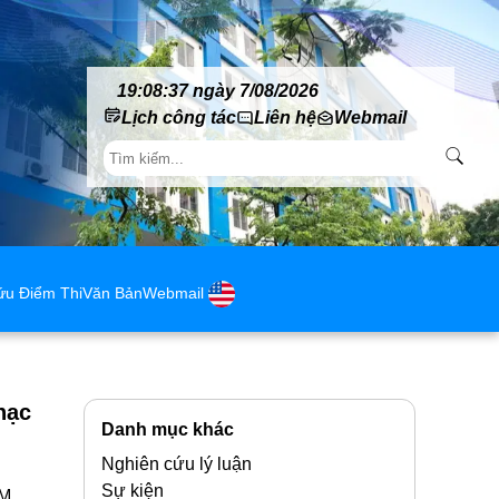
19:08:37 ngày 7/08/2026
Lịch công tác
Liên hệ
Webmail
ứu Điểm Thi
Văn Bản
Webmail
hạc
Danh mục khác
Nghiên cứu lý luận
Sự kiện
AM