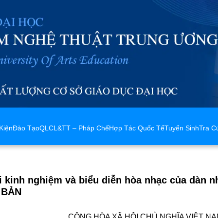
Kiện
Đào Tạo
QLCL&TT – Pháp Chế
Hợp Tác Quốc Tế
Tuyển Sinh
Tra C
ổi kinh nghiệm và biểu diễn hòa nhạc của dàn n
 BẢN
CỘNG HÒA XÃ HỘI CHỦ NGHĨA VIỆT N