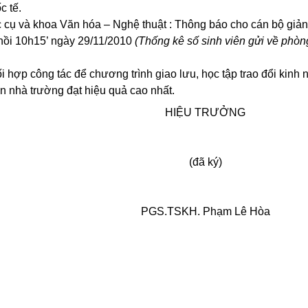
c tế
.
 cụ
và khoa Văn hóa – Nghệ thuật
: Thông báo cho cán bộ giản
 hồi 10h15’ ngày 29/11/2010
(Thống kê số sinh viên gửi về ph
ối hợp công tác để chương trình
giao lưu, học tập trao đổi kinh
ên nhà trường đạt hiệu quả cao nhất.
HIỆU TRƯỞNG
(đã ký)
PGS.TSKH. Phạm Lê Hòa