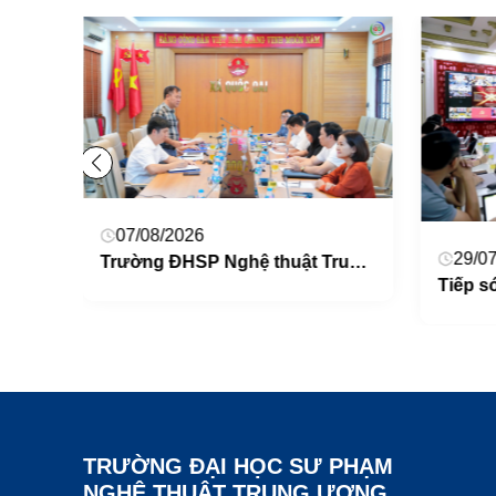
07/08/2026
29/0
Trường ĐHSP Nghệ thuật Trung ương đề xuất mở rộng cơ sở mới khoảng 25ha tại xã Quốc Oai – Thành phố Hà Nội.
NUAE tham dự Hội nghị triển khai hoạt động khoa học và công nghệ năm 2026
TRƯỜNG ĐẠI HỌC SƯ PHẠM
NGHỆ THUẬT TRUNG ƯƠNG