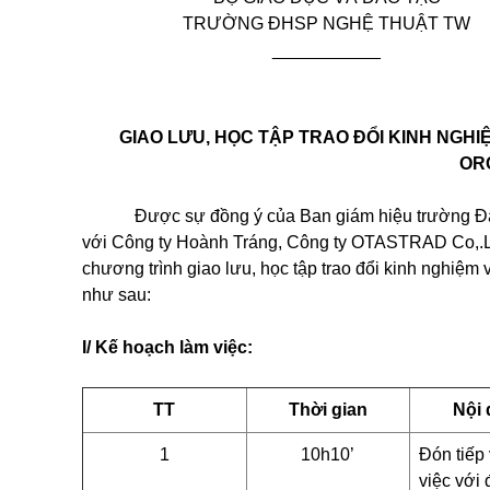
TRƯỜNG ĐHSP NGHỆ THUẬT TW
___________
GIAO LƯU, HỌC TẬP TRAO ĐỔI KINH NGH
OR
Đ
ược sự đồng ý của Ban giám hiệu trường Đ
với Công ty Hoành Tráng, Công ty OTASTRAD Co,.
chương trình giao lưu, học tập trao đổi kinh nghiệm
như sau:
I/ Kế hoạch làm việc:
TT
Thời gian
Nội
1
10h10’
Đón tiếp
việc với 