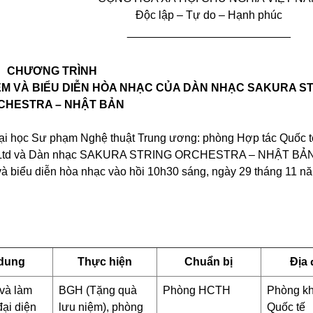
Độc lập – Tự do – Hạnh phúc
__________________________
CHƯƠNG TRÌNH
IỆM VÀ BIỂU DIỄN HÒA NHẠC CỦA DÀN NHẠC SAKURA S
CHESTRA – NHẬT BẢN
ại học Sư phạm Nghệ thuật Trung ương:
p
hòng Hợp tác Quốc t
Ltd và Dàn nhạc
SAKURA STRING ORCHESTRA – NHẬT BẢ
 và biểu diễn hòa nhạc vào hồi 10h30 sáng, ngày 29 tháng 11 n
 dung
Thực hiện
Chuẩn bị
Địa 
 và làm
BGH (
Tặng quà
Phòng HCTH
Phòng k
đại diện
lưu niệm
), phòng
Quốc tế