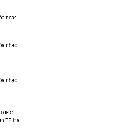
òa nhạc
òa nhạc
òa nhạc
TRING
 an TP Hà