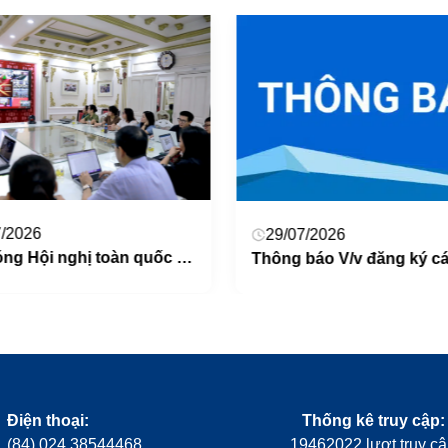
7/2026
29/07/2026
Tiếp sóng Hội nghị toàn quốc nghiên cứu, học tập, quán triệt và triển khai thực hiện Nghị quyết Hội nghị lần thứ ba BCH Trung ương Đảng khoá XIV
Điện thoại:
Thống kê truy cập:
(84) 024.38544468
19462022 lượt truy c