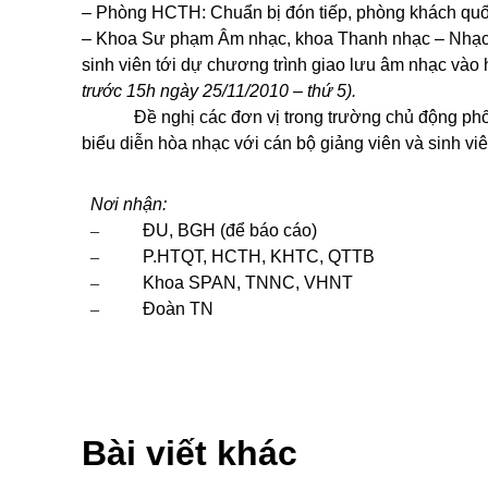
– Phòng HCTH:
Chuẩn bị đón tiếp
, phòng khách quố
– Khoa Sư phạm Âm nhạc, khoa Thanh nhạc – Nhạc
sinh viên tới dự chương trình giao lưu âm nhạc vào
trước 15h ngày 25/11/2010 – thứ 5).
Đề nghị các đơn vị trong trường chủ động ph
biểu diễn hòa nhạc
với
cán bộ giảng viên và sinh vi
Nơi nhận:
–
ĐU, BGH (để báo cáo)
–
P.HTQT, HCTH, KHTC, QTTB
–
Khoa SPAN,
TNNC, VHNT
–
Đoàn TN
Bài viết khác