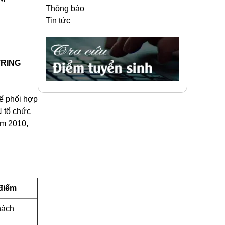
Thông báo
Tin tức
TRING
ế phối hợp
N
tổ chức
ăm 2010,
điểm
hách