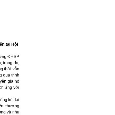
n tại Hội
Trường ĐHSP
; trong đó,
ng thời vẫn
g quá trình
uyên gia hỗ
ích ứng với
ng kết lại
hiện chương
ọng và nhu