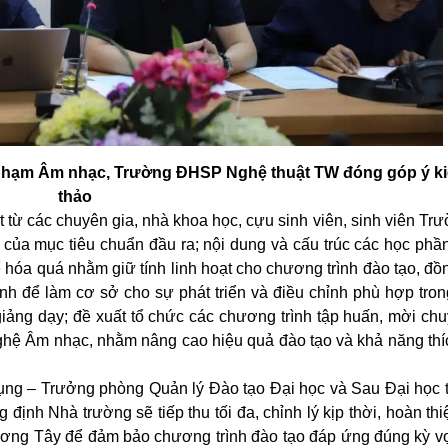
hạm Âm nhạc, Trường ĐHSP Nghệ thuật TW đóng góp ý kiế
thảo
 từ các chuyên gia, nhà khoa học, cựu sinh viên, sinh viên 
ủa mục tiêu chuẩn đầu ra; nội dung và cấu trúc các học phần
óa quá nhằm giữ tính linh hoạt cho chương trình đào tạo, đồ
h để làm cơ sở cho sự phát triển và điều chỉnh phù hợp tron
 giảng dạy; đề xuất tổ chức các chương trình tập huấn, mời ch
nghệ Âm nhạc, nhằm nâng cao hiệu quả đào tạo và khả năng th
ng – Trưởng phòng Quản lý Đào tạo Đại học và Sau Đại học tổ
 định Nhà trường sẽ tiếp thu tối đa, chỉnh lý kịp thời, hoàn t
phương Tây để đảm bảo chương trình đào tạo đáp ứng đúng kỳ v