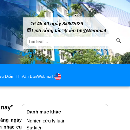
16:45:42 ngày 8/08/2026
Lịch công tác
Liên hệ
Webmail
ứu Điểm Thi
Văn Bản
Webmail
 nay”
Danh mục khác
sáng ngày
Nghiên cứu lý luận
n nhạc cụ
Sự kiện