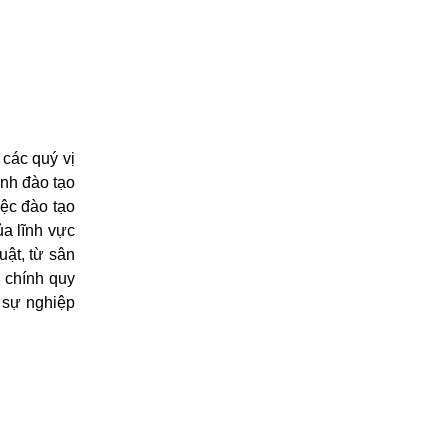
các quý vị
nh đào tạo
iệc đào tạo
a lĩnh vực
uật, từ sân
 chính quy
 sự nghiệp