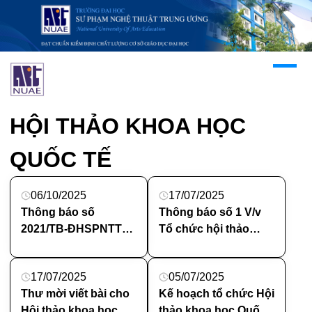
HỘI THẢO KHOA HỌC
QUỐC TẾ
06/10/2025
17/07/2025
Thông báo số
Thông báo số 1 V/v
2021/TB-ĐHSPNTTW
Tổ chức hội thảo
Thông báo số 2 v/v
khoa học quốc tế
Tổ chức Hội thảo
17/07/2025
05/07/2025
khoa học Quốc tế
Thư mời viết bài cho
Kế hoạch tổ chức Hội
Hôi thảo khoa học
thảo khoa học Quốc