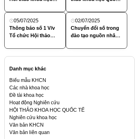
quốc tế
tế. Chuyển đổi số
trong đào tạo nguồn
05/07/2025
02/07/2025
nhân lực công
Thông báo số 1 V/v
Chuyển đổi số trong
nghiệp văn hoá
Tổ chức Hội thảo
đào tạo nguồn nhân
(DIGITAL
Khoa học Quốc tế.
lực công nghiệp văn
TRANSFORMATION
Chuyển đổi số trong
hoá (DIGITAL
IN CULTURAL
đào tạo nguồn nhân
TRANSFORMATION
INDUSTRY HUMAN
lực công nghiệp văn
IN CULTURAL
RESOURCE
Danh mục khác
hoá (DIGITAL
INDUSTRY HUMAN
TRAINING)
Biểu mẫu KHCN
TRANSFORMATION
RESOURCE
Các nhà khoa học
IN CULTURAL
TRAINING)
Đề tài khoa học
INDUSTRY HUMAN
Hoạt động Nghiên cứu
RESOURCE
HỘI THẢO KHOA HỌC QUỐC TẾ
TRAINING)
Nghiên cứu khoa học
Văn bản KHCN
Văn bản liên quan