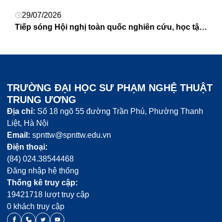
29/07/2026
Thông báo V/v đăng ký các học phần học kỳ 1 năm học 2026 – 2027
TRƯỜNG ĐẠI HỌC SƯ PHẠM NGHỆ THUẬT
TRUNG ƯƠNG
Địa chỉ:
Số 18 ngõ 55 đường Trần Phú, Phường Thanh
Liệt, Hà Nội
Email:
spnttw@spnttw.edu.vn
Điện thoại:
(84) 024.38544468
Đăng nhập hệ thống
Thống kê truy cập:
19421718 lượt truy cập
0 khách truy cập