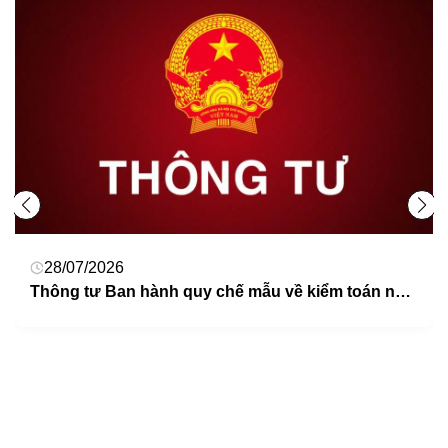
28/07/2026
Thông tư Ban hành quy chế mẫu về kiểm toán nội bộ áp dụng cho cơ quan nhà nước, đơn vị sự nghiệp công lập