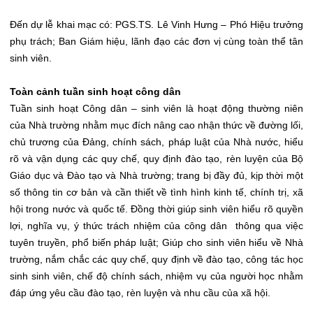
đón các “tân binh” gia nhập đại gia đình NUAE.
Đến dự lễ khai mạc có: PGS.TS. Lê Vinh Hưng – Phó Hiệu trưởng
phụ trách; Ban Giám hiệu, lãnh đạo các đơn vị cùng toàn thể tân
sinh viên.
Toàn cảnh tuần sinh hoạt công dân
Tuần sinh hoạt Công dân – sinh viên là hoạt động thường niên
của Nhà trường nhằm mục đích nâng cao nhận thức về đường lối,
chủ trương của Đảng, chính sách, pháp luật của Nhà nước, hiểu
rõ và vận dụng các quy chế, quy định đào tạo, rèn luyện của Bộ
Giáo dục và Đào tạo và Nhà trường; trang bị đầy đủ, kịp thời một
số thông tin cơ bản và cần thiết về tình hình kinh tế, chính trị, xã
hội trong nước và quốc tế. Đồng thời giúp sinh viên hiểu rõ quyền
lợi, nghĩa vụ, ý thức trách nhiệm của công dân thông qua việc
tuyên truyền, phổ biến pháp luật; Giúp cho sinh viên hiểu về Nhà
trường, nắm chắc các quy chế, quy định về đào tạo, công tác học