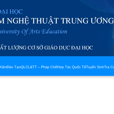
Kiện
Đào Tạo
QLCL&TT – Pháp Chế
Hợp Tác Quốc Tế
Tuyển Sinh
Tra C