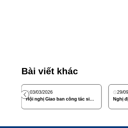
Bài viết khác
03/03/2026
29/0
BÁO CÁO TÌNH HÌNH VIỆC LÀM CỦA SINH VIÊN TỐT NGHIỆP NĂM 2024
Hội nghị Giao ban công tác sinh viên – Đoàn Thanh niên