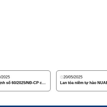
9/2025
20/05/2025
Nghị định số 60/2025/NĐ-CP của Chính phủ: Sửa đổi, bổ sung một số điều của Nghị định số 116/2020/NĐ-CP ngày 25 tháng 9 năm 2020 của Chính phủ quy định về chính sách hỗ trợ tiền đóng học phí, chi phí sinh hoạt đối với sinh viên sư phạm