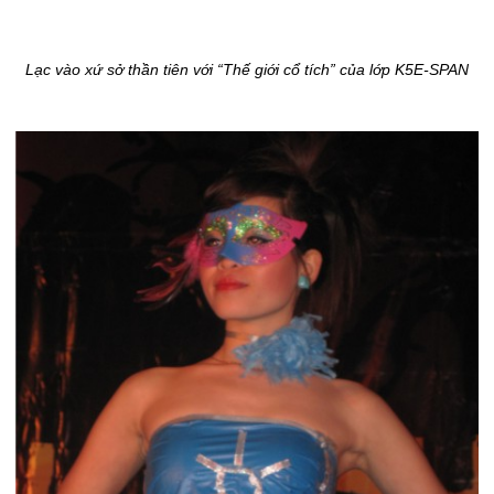
Lạc vào xứ sở thần tiên với “Thế giới cổ tích” của lớp K5E-SPAN