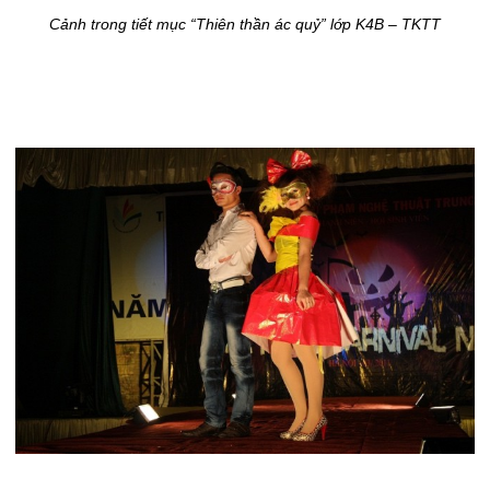
Cảnh trong tiết mục “Thiên thần ác quỷ” lớp K4B – TKTT