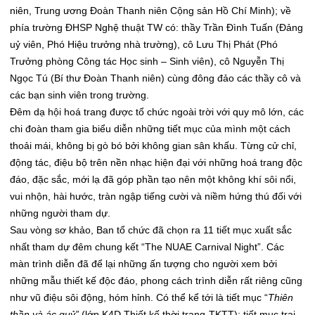
niên, Trung ương Đoàn Thanh niên Cộng sản Hồ Chí Minh); về
phía trường ĐHSP Nghệ thuật TW có: thầy Trần Đình Tuấn (Đảng
uỷ viên, Phó Hiệu trưởng nhà trường), cô Lưu Thị Phát (Phó
Trưởng phòng Công tác Học sinh – Sinh viên), cô Nguyễn Thị
Ngọc Tú (Bí thư Đoàn Thanh niên) cùng đông đảo các thầy cô và
các bạn sinh viên trong trường.
Đêm dạ hội hoá trang được tổ chức ngoài trời với quy mô lớn, các
chi đoàn tham gia biểu diễn những tiết mục của mình một cách
thoải mái, không bị gò bó bởi không gian sân khấu. Từng cử chỉ,
động tác, điệu bộ trên nền nhạc hiện đại với những hoá trang độc
đáo, đặc sắc, mới lạ đã góp phần tạo nên một không khí sôi nổi,
vui nhộn, hài hước, tràn ngập tiếng cười và niềm hứng thú đối với
những người tham dự.
Sau vòng sơ khảo, Ban tổ chức đã chọn ra 11 tiết mục xuất sắc
nhất tham dự đêm chung kết “The NUAE Carnival Night”. Các
màn trình diễn đã để lại những ấn tượng cho người xem bởi
những mẫu thiết kế độc đáo, phong cách trình diễn rất riêng cũng
như vũ điệu sôi động, hóm hỉnh. Có thể kể tới là tiết mục “
Thiên
thần và ác quỷ”
(lớp K4D Thiết kế thời trang-TKTT); tiết mục trai