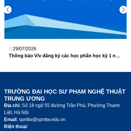
28/07/2026
Trường ĐHSP Nghệ thuật TW vinh danh gần 700 tân khoa
TRƯỜNG ĐẠI HỌC SƯ PHẠM NGHỆ THUẬT
TRUNG ƯƠNG
Địa chỉ:
Số 18 ngõ 55 đường Trần Phú, Phường Thanh
Liệt, Hà Nội
Email:
spnttw@spnttw.edu.vn
Điện thoại: