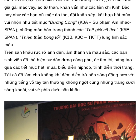
giả gái mặc váy, áo tứ thân, khăn vấn như các liền chị Kinh Bắc;
hay như các bạn nữ mặc áo the, đội khăn xếp, kết hợp hát múa
vui nhộn như tiết mục “
Đường Cong
” (K3A – Sư phạm Âm nhạc-
SPAN); những màn hóa trang thành các “
Thế giới cổ tích”
(K5E –
SPAN)
, “Thiên thần bóng tối”
(K3B, K3C – TKTT)
lung linh sắc
màu…
Trên sân khấu rực rỡ ánh đèn, âm thanh và màu sắc, các bạn
sinh viên đã thể hiện sự dàn dựng công phu, óc tìm tòi, sáng tạo
qua các tiết mục hát, múa, biểu diễn hiphop, trình diễn thời trang.
Tất cả đã làm cho không khí đêm diễn trở nên sống động hơn với
những tiếng vỗ tay tán thưởng không ngớt cùng những tràng cười
sảng khoái, vui vẻ phía dưới sân khấu.