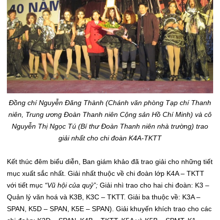
Đồng chí Nguyễn Đăng Thành (Chánh văn phòng Tạp chí Thanh
niên, Trung ương Đoàn Thanh niên Cộng sản Hồ Chí Minh) và cô
Nguyễn Thị Ngọc Tú (Bí thư Đoàn Thanh niên nhà trường) trao
giải nhất cho chi đoàn K4A-TKTT
Kết thúc đêm biểu diễn, Ban giám khảo đã trao giải cho những tiết
mục xuất sắc nhất. Giải nhất thuộc về chi đoàn lớp K4A – TKTT
với tiết mục
“Vũ hội của quỷ”;
Giải nhì trao cho hai chi đoàn: K3 –
Quản lý văn hoá và K3B, K3C – TKTT.
Giải ba thuộc về: K3A –
SPAN, K5D – SPAN, K5E – SPAN). Giải khuyến khích trao cho các