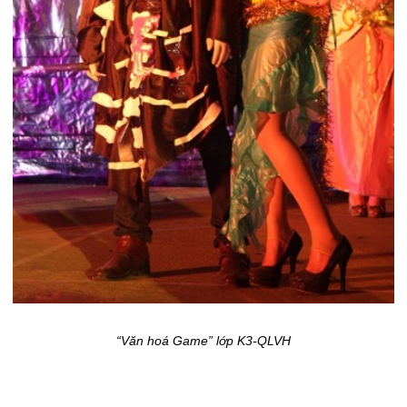
“Văn hoá Game” lớp K3-QLVH