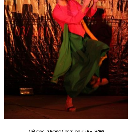
Tiết mục: “Đường Cong” lớp K3A – SPAN