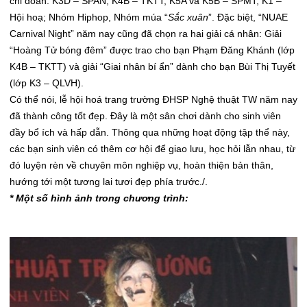
chi đoàn: K3D – SPAN, K4B – TKTT, K5A và K5B – SPMT, K1 –
Hội hoạ; Nhóm Hiphop, Nhóm múa “
Sắc xuân
”. Đặc biệt, “NUAE
Carnival Night” năm nay cũng đã chọn ra hai giải cá nhân: Giải
“Hoàng Tử bóng đêm” được trao cho bạn Phạm Đăng Khánh (lớp
K4B – TKTT) và giải “Giai nhân bí ẩn” dành cho bạn Bùi Thị Tuyết
(lớp K3 – QLVH).
Có thể nói, lễ hội hoá trang trường ĐHSP Nghệ thuật TW năm nay
đã thành công tốt đẹp. Đây là một sân chơi dành cho sinh viên
đầy bổ ích và hấp dẫn. Thông qua những hoạt động tập thể này,
các bạn sinh viên có thêm cơ hội để giao lưu, học hỏi lẫn nhau, từ
đó luyện rèn về chuyên môn nghiệp vụ, hoàn thiện bản thân,
hướng tới một tương lai tươi đẹp phía trước./.
* Một số hình ảnh trong chương trình: