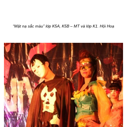
“Mặt nạ sắc màu” lớp K5A, K5B – MT và lớp K1. Hội Hoạ