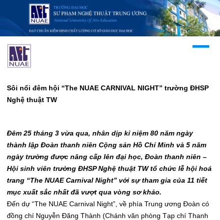
Sôi nổi đêm hội “The NUAE CARNIVAL NIGHT” trường ĐHSP
Nghệ thuật TW
Đêm 25 tháng 3 vừa qua, nhân dịp kỉ niệm 80 năm ngày
thành lập Đoàn thanh niên Cộng sản Hồ Chí Minh và 5 năm
ngày trường được nâng cấp lên đại học, Đoàn thanh niên –
Hội sinh viên trường ĐHSP Nghệ thuật TW tổ chức lễ hội hoá
trang “The NUAE Carnival Night” với sự tham gia của 11 tiết
mục xuất sắc nhất đã vượt qua vòng sơ khảo.
Đến dự “The NUAE Carnival Night”, về phía Trung ương Đoàn có
đồng chí Nguyễn Đăng Thành (Chánh văn phòng Tạp chí Thanh