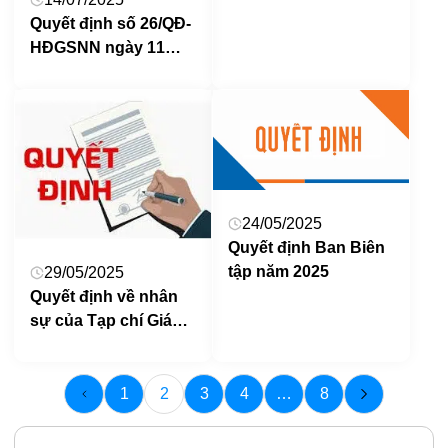
Quyết định số 26/QĐ-
HĐGSNN ngày 11
tháng 7 năm 2025 v/v
Phê duyệt danh mục
tạp chí khoa học
được tính điểm năm
2025
24/05/2025
Quyết định Ban Biên
tập năm 2025
29/05/2025
Quyết định về nhân
sự của Tạp chí Giáo
dục Nghệ thuật
1
2
3
4
…
8