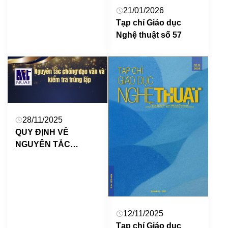
21/01/2026
Tạp chí Giáo dục
Nghệ thuật số 57
28/11/2025
QUY ĐỊNH VỀ
NGUYÊN TẮC
CHỐNG ĐẠO VĂN
VÀ KIỂM TRA
TRÙNG LẶP BÀI
BÁO
12/11/2025
Tạp chí Giáo dục