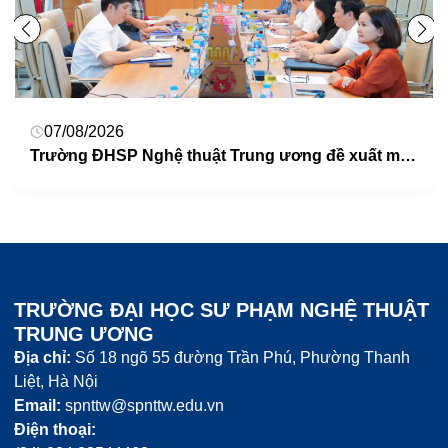
07/08/2026
Trường ĐHSP Nghệ thuật Trung ương đề xuất mở rộng cơ sở mới khoảng 25ha tại xã Quốc Oai – Thành phố Hà Nội.
TRƯỜNG ĐẠI HỌC SƯ PHẠM NGHỆ THUẬT
TRUNG ƯƠNG
Địa chỉ:
Số 18 ngõ 55 đường Trần Phú, Phường Thanh
Liệt, Hà Nội
Email:
spnttw@spnttw.edu.vn
Điện thoại: