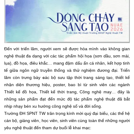
Đến với triển lãm, người xem sẽ được hòa mình vào không gian
nghệ thuật đa dạng với các tác phẩm hội họa (sơn dầu, sơn mài,
lụa), đồ họa, điêu khắc… mang đậm dấu ấn cá nhân, kết hợp tinh
tế giữa ngôn ngữ truyền thống và thử nghiệm đương đại. Triển
lãm còn trưng bày
c
ác bộ sưu tập thời trang sáng tạo, thiết kế
nhận diện thương hiệu, poster, bao bì từ sinh viên các ngành
Thiết kế đồ họa, Thiết kế thời trang, Công nghệ may… đây là
những sản phẩm đạt đến mức độ tác phẩm nghệ thuật đã bắt
nhịp nhạy bén xu hướng công nghệ số và đời sống.
Trường ĐH SPNT TW trân trọng kính mời quý đại biểu, các thế hệ
cán bộ, giảng viên, học viên, sinh viên cùng toàn thể những người
yêu nghệ thuật đến tham dự buổi lễ khai mạc: