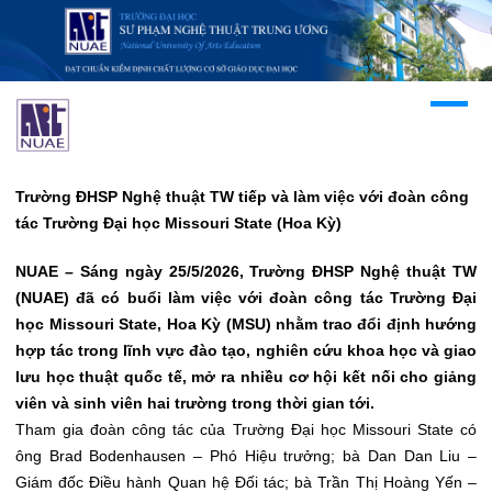
Trường ĐHSP Nghệ thuật TW tiếp và làm việc với đoàn công
tác Trường Đại học Missouri State (Hoa Kỳ)
NUAE – Sáng ngày 25/5/2026, Trường ĐHSP Nghệ thuật TW
(NUAE) đã có buổi làm việc với đoàn công tác Trường Đại
học Missouri State, Hoa Kỳ (MSU) nhằm trao đổi định hướng
hợp tác trong lĩnh vực đào tạo, nghiên cứu khoa học và giao
lưu học thuật quốc tế, mở ra nhiều cơ hội kết nối cho giảng
viên và sinh viên hai trường trong thời gian tới.
Tham gia đoàn công tác của Trường Đại học Missouri State có
ông Brad Bodenhausen – Phó Hiệu trưởng; bà Dan Dan Liu –
Giám đốc Điều hành Quan hệ Đối tác; bà Trần Thị Hoàng Yến –