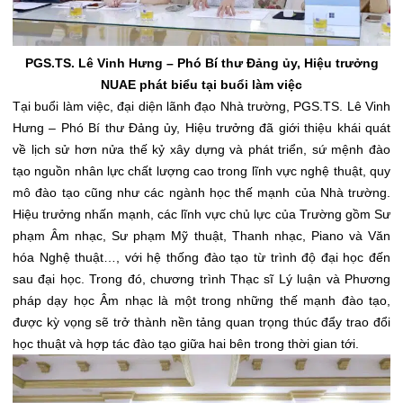
PGS.TS. Lê Vinh Hưng – Phó Bí thư Đảng ủy, Hiệu trưởng
NUAE phát biểu tại buổi làm việc
Tại buổi làm việc, đại diện lãnh đạo Nhà trường, PGS.TS. Lê Vinh
Hưng – Phó Bí thư Đảng ủy, Hiệu trưởng đã giới thiệu khái quát
về lịch sử hơn nửa thế kỷ xây dựng và phát triển, sứ mệnh đào
tạo nguồn nhân lực chất lượng cao trong lĩnh vực nghệ thuật, quy
mô đào tạo cũng như các ngành học thế mạnh của Nhà trường.
Hiệu trưởng nhấn mạnh, các lĩnh vực chủ lực của Trường gồm Sư
phạm Âm nhạc, Sư phạm Mỹ thuật, Thanh nhạc, Piano và Văn
hóa Nghệ thuật…, với hệ thống đào tạo từ trình độ đại học đến
sau đại học. Trong đó, chương trình Thạc sĩ Lý luận và Phương
pháp dạy học Âm nhạc là một trong những thế mạnh đào tạo,
được kỳ vọng sẽ trở thành nền tảng quan trọng thúc đẩy trao đổi
học thuật và hợp tác đào tạo giữa hai bên trong thời gian tới.