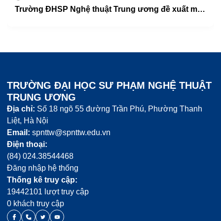
Trường ĐHSP Nghệ thuật Trung ương đề xuất mở rộng cơ sở mới khoảng 25ha tại xã Quốc Oai – Thành phố Hà Nội.
2
TRƯỜNG ĐẠI HỌC SƯ PHẠM NGHỆ THUẬT
TRUNG ƯƠNG
Địa chỉ:
Số 18 ngõ 55 đường Trần Phú, Phường Thanh
Liệt, Hà Nội
Email:
spnttw@spnttw.edu.vn
Điện thoại:
(84) 024.38544468
Đăng nhập hệ thống
Thống kê truy cập:
19442101 lượt truy cập
0 khách truy cập