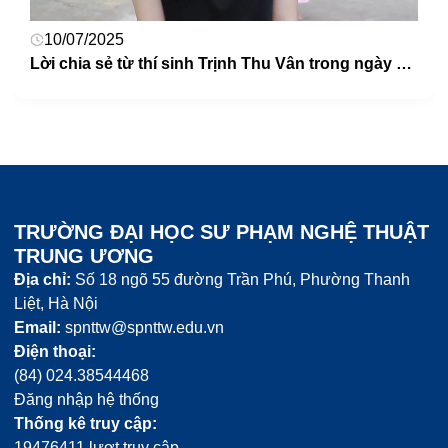
10/07/2025
Lời chia sẻ từ thí sinh Trịnh Thu Vân trong ngày đến làm thủ tục dự thi năng khiếu
TRƯỜNG ĐẠI HỌC SƯ PHẠM NGHỆ THUẬT
TRUNG ƯƠNG
Địa chỉ:
Số 18 ngõ 55 đường Trần Phú, Phường Thanh
Liệt, Hà Nội
Email:
spnttw@spnttw.edu.vn
Điện thoại:
(84) 024.38544468
Đăng nhập hệ thống
Thống kê truy cập:
19476411 lượt truy cập