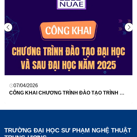
07/04/2026
CÔNG KHAI CHƯƠNG TRÌNH ĐÀO TẠO TRÌNH ĐỘ ĐẠI HỌC, SAU ĐẠI HỌC NĂM 2025
TRƯỜNG ĐẠI HỌC SƯ PHẠM NGHỆ THUẬT