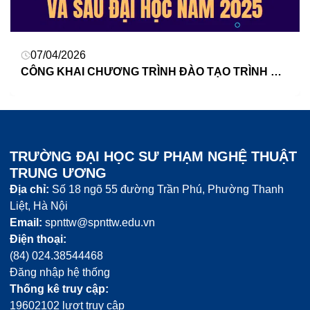
07/04/2026
CÔNG KHAI CHƯƠNG TRÌNH ĐÀO TẠO TRÌNH ĐỘ ĐẠI HỌC, SAU ĐẠI HỌC NĂM 2025
TRƯỜNG ĐẠI HỌC SƯ PHẠM NGHỆ THUẬT
TRUNG ƯƠNG
Địa chỉ:
Số 18 ngõ 55 đường Trần Phú, Phường Thanh
Liệt, Hà Nội
Email:
spnttw@spnttw.edu.vn
Điện thoại:
(84) 024.38544468
Đăng nhập hệ thống
Thống kê truy cập:
19602102 lượt truy cập