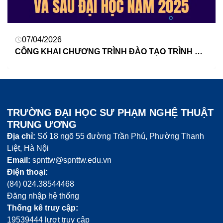
07/04/2026
CÔNG KHAI CHƯƠNG TRÌNH ĐÀO TẠO TRÌNH ĐỘ ĐẠI HỌC, SAU ĐẠI HỌC NĂM 2025
TRƯỜNG ĐẠI HỌC SƯ PHẠM NGHỆ THUẬT
TRUNG ƯƠNG
Địa chỉ:
Số 18 ngõ 55 đường Trần Phú, Phường Thanh
Liệt, Hà Nội
Email:
spnttw@spnttw.edu.vn
Điện thoại:
(84) 024.38544468
Đăng nhập hệ thống
Thống kê truy cập:
19539444 lượt truy cập