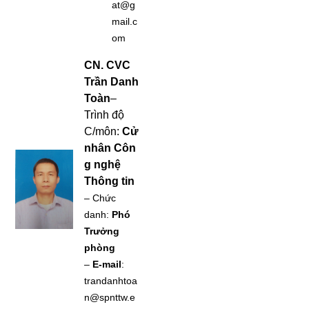
at@g
mail.c
om
CN.
CVC
Trần Danh
Toàn
–
Trình độ
C/môn:
Cử
nhân
Côn
g nghệ
Thông tin
– Chức
danh:
Phó
Trưởng
phòng
–
E-mail
:
trandanhtoa
n@spnttw.e