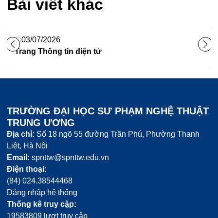
Bài viết khác
03/07/2026
Trang Thông tin điện tử
TRƯỜNG ĐẠI HỌC SƯ PHẠM NGHỆ THUẬT
TRUNG ƯƠNG
Địa chỉ:
Số 18 ngõ 55 đường Trần Phú, Phường Thanh
Liệt, Hà Nội
Email:
spnttw@spnttw.edu.vn
Điện thoại:
(84) 024.38544468
Đăng nhập hệ thống
Thống kê truy cập:
19583809 lượt truy cập