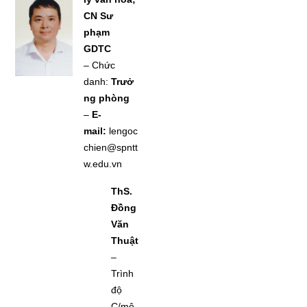
CN Sư
phạm
GDTC
– Chức
danh:
Trưở
ng phòng
–
E-
mail:
lengoc
chien@spntt
w.edu.vn
ThS.
Đồng
Văn
Thuật
–
Trình
độ
C/mô