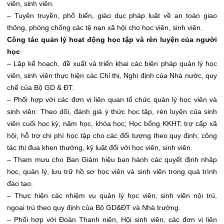
viên, sinh viên.
– Tuyên truyền, phổ biến, giáo dục pháp luật về an toàn giao
thông, phòng chống các tệ nạn xã hội cho học viên, sinh viên.
Công tác quản lý hoạt động học tập và rèn luyện của người
học
– Lập kế hoạch, đề xuất và triển khai các biện pháp quản lý học
viên, sinh viên thực hiện các Chỉ thị, Nghị định của Nhà nước, quy
chế của Bộ GD & ĐT.
– Phối hợp với các đơn vị liên quan tổ chức quản lý học viên và
sinh viên: Theo dõi, đánh giá ý thức học tập, rèn luyện của sinh
viên cuối học kỳ, năm học, khóa học; Học bổng KKHT; trợ cấp xã
hội; hỗ trợ chi phí học tập cho các đối tượng theo quy định; công
tác thi đua khen thưởng, kỷ luật đối với học viên, sinh viên.
– Tham mưu cho Ban Giám hiệu ban hành các quyết định nhập
học, quản lý, lưu trữ hồ sơ học viên và sinh viên trong quá trình
đào tạo.
– Thực hiện các nhiệm vụ quản lý học viên, sinh viên nội trú,
ngoại trú theo quy định của Bộ GD&ĐT và Nhà trường.
– Phối hợp với Đoàn Thanh niên, Hội sinh viên, các đơn vị liên