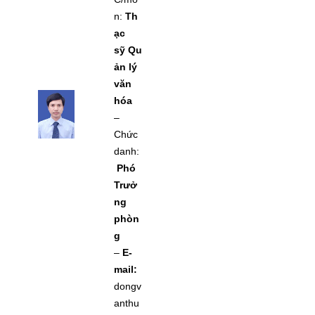
n:
Th
ạc
sỹ Qu
ản lý
văn
hóa
–
Chức
danh:
Phó
Trưở
ng
phòn
g
–
E-
mail:
dongv
anthu