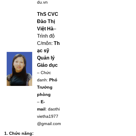
du.vn
ThS CVC
Đào Thị
Việt Hà
–
Trình độ
C/môn:
Th
ạc sỹ
Quản lý
Giáo dục
– Chức
danh:
Phó
Trưởng
phòng
–
E-
mail
: daothi
vietha1977
@gmail.com
1.
Chức năng: