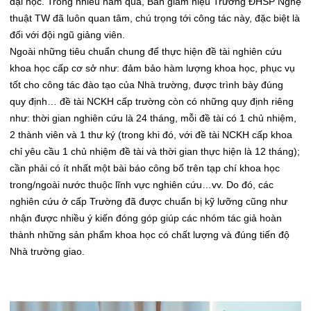
đại học. Trong nhiều năm qua, Ban giám hiệu Trường ĐHSP Nghệ
thuật TW đã luôn quan tâm, chú trọng tới công tác này, đặc biệt là
đối với đội ngũ giảng viên.
Ngoài những tiêu chuẩn chung để thực hiện đề tài nghiên cứu
khoa học cấp cơ sở như: đảm bảo
hàm lượng khoa học, phục vụ
tốt cho công tác đào tạo của Nhà trường, được trình bày đúng
quy định… đề tài NCKH cấp trường còn có những quy định riêng
như: thời gian nghiên cứu là 24 tháng, mỗi đề tài có 1 chủ nhiệm,
2 thành viên và 1 thư ký (trong khi đó, với đề tài NCKH cấp khoa
chỉ yêu cầu 1 chủ nhiệm đề tài và thời gian thực hiện là 12 tháng);
cần phải có ít nhất một bài báo công bố trên tạp chí khoa học
trong/ngoài nước thuộc lĩnh vực nghiên cứu…vv.
Do đó, các
nghiên cứu ở cấp Trường đã được chuẩn bị kỹ lưỡng cũng như
nhận được nhiều ý kiến đóng góp giúp các nhóm tác giả hoàn
thành những sản phẩm khoa học có chất lượng và đúng tiến độ
Nhà trường giao.