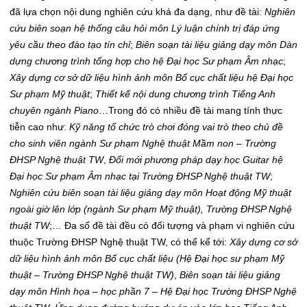
đã lựa chọn nội dung nghiên cứu khá đa dạng, như đề tài:
Nghiên
cứu biên soạn hệ thống câu hỏi môn Lý luận chính trị đáp ứng
yêu cầu theo đào tạo tín chỉ
;
Biên soạn tài liệu giảng dạy môn Dàn
dựng chương trình tổng hợp cho hệ Đại học Sư phạm Âm nhạc
;
Xây dựng cơ sở dữ liệu hình ảnh môn Bố cục chất liệu hệ Đại học
Sư phạm Mỹ thuật
;
Thiết kế nội dung chương trình Tiếng Anh
chuyên ngành Piano
…Trong đó có nhiều đề tài mang tính thực
tiễn cao như:
Kỹ năng tổ chức trò chơi đóng vai trò theo chủ đề
cho sinh viên ngành Sư phạm Nghệ thuật Mầm non – Trường
ĐHSP Nghệ thuật TW
,
Đổi mới phương pháp dạy học Guitar hệ
Đại học Sư phạm Âm nhạc tại Trường ĐHSP Nghệ thuật TW
;
Nghiên cứu biên soạn tài liệu giảng dạy môn Hoạt động Mỹ thuật
ngoài giờ lên lớp (ngành Sư phạm Mỹ thuật), Trường ĐHSP Nghệ
thuật TW
;… Đa số đề tài đều có đối tượng và phạm vi nghiên cứu
thuộc Trường ĐHSP Nghệ thuật TW, có thể kể tới:
Xây dựng cơ sở
dữ liệu hình ảnh môn Bố cục chất liệu (Hệ Đại học sư phạm Mỹ
thuật – Trường ĐHSP Nghệ thuật TW)
,
Biên soạn tài liệu giảng
dạy môn Hình họa – học phần 7 – Hệ Đại học Trường ĐHSP Nghệ