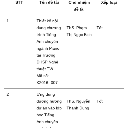
STT
Tên đề tài
Chủ nhiệm
Xếp loại
đề tài
1
Thiết kế nội
dung chương
ThS. Phạm
Tốt
trình Tiếng
Thị Ngọc Bich
Anh chuyên
ngành Piano
tại Trường
ĐHSP Nghệ
thuật TW
Mã số:
K2016- 007
2
Ứng dụng
đường hướng
ThS. Nguyễn
Tốt
dự án vào lớp
Thanh Dung
học Tiếng
Anh chuyên