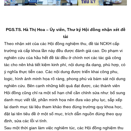
PGS.TS. Hà Thị Hoa – Ủy viên, Thư ký Hội đồng nhận xét đề
tài
Theo nhận xét của các Hội đồng nghiệm thu, đề tài NCKH cấp
trường và cấp khoa lần này đều được đánh giá cao. Do phạm vi
nghiên cứu của hầu hết đề tài đều ở chính nơi các tác giả công
tác cho nên khá tiết kiệm kinh phí, nội dung đa dạng, phù hợp, có
ý nghĩa thực tiễn cao. Các nội dung được triển khai công phu,
logic, hình ảnh minh họa rõ ràng, phong phú và bám sát nội dung
nghiên cứu. Bên cạnh những kết quả đạt được, các thành viên
Hội đồng cũng chỉ ra một số hạn chế cần chỉnh sửa như: bổ sung
danh mục viết tắt, phần minh họa nên đưa vào phụ lục, sắp xếp
lại danh mục tài liệu tham khảo theo đúng trường quy khoa học,
đặt lại tên tiêu đề ở một số mục, trích dẫn nguồn đúng theo quy
định, sửa các lỗi vi tính.
Sau một thời gian làm việc nghiêm túc, các Hội đồng nghiệm thu