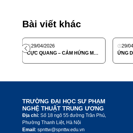
Bài viết khác
29/04/2026
29/04/
NGHIÊN CỨU VÀ ỨNG DỤNG DIỄN HỌA TRONG THIẾT KẾ BAO BÌ THỰC PHẨM
CỰC QUANG – CẢM HỨNG MỚI TRONG THIẾT KẾ TRANG PHỤC DẠ HỘI ĐƯƠNG ĐẠI
TRƯỜNG ĐẠI HỌC SƯ PHẠM
NGHỆ THUẬT TRUNG ƯƠNG
Địa chỉ:
Số 18 ngõ 55 đường Trần Phú,
Phường Thanh Liệt, Hà Nội
Email:
spnttw@spnttw.edu.vn