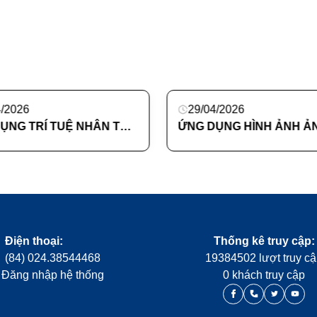
2026
29/04/2026
ỨNG DỤNG TRÍ TUỆ NHÂN TẠO TRONG QUY TRÌNH THIẾT KẾ BAO BÌ MỸ PHẨM
Điện thoại:
Thống kê truy cập:
(84) 024.38544468
19384502 lượt truy c
Đăng nhập hệ thống
0 khách truy cập