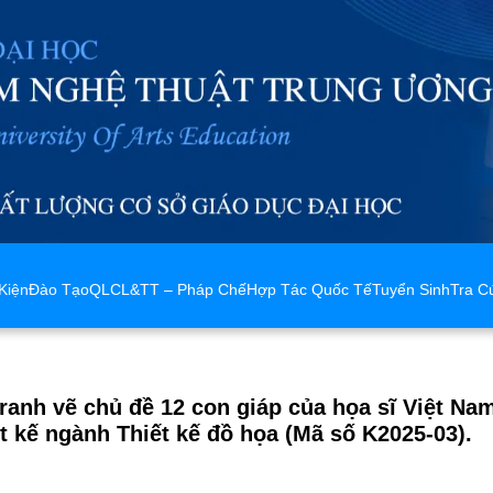
Kiện
Đào Tạo
QLCL&TT – Pháp Chế
Hợp Tác Quốc Tế
Tuyển Sinh
Tra C
ranh vẽ chủ đề 12 con giáp của họa sĩ Việt Na
t kế ngành Thiết kế đồ họa (Mã số K2025-03).