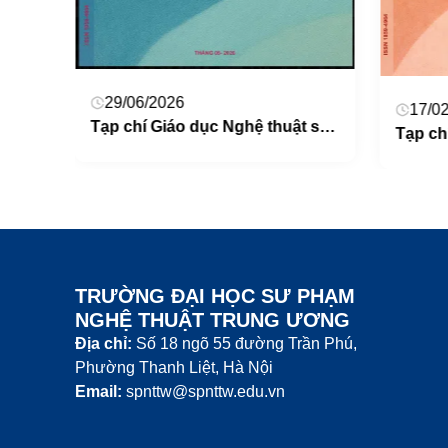
29/06/2026
17/02/
Tạp chí Giáo dục Nghệ thuật số 59
Tạp Chí Giáo dục Nghệ thuật số 60
TRƯỜNG ĐẠI HỌC SƯ PHẠM
NGHỆ THUẬT TRUNG ƯƠNG
Địa chỉ:
Số 18 ngõ 55 đường Trần Phú,
Phường Thanh Liệt, Hà Nội
Email:
spnttw@spnttw.edu.vn