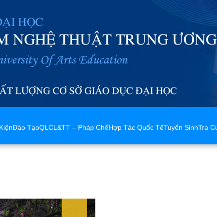
Kiện
Đào Tạo
QLCL&TT – Pháp Chế
Hợp Tác Quốc Tế
Tuyển Sinh
Tra C