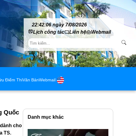
22:42:07 ngày 7/08/2026
Lịch công tác
Liên hệ
Webmail
ứu Điểm Thi
Văn Bản
Webmail
ng Quốc
Danh mục khác
 dành cho
a TS.