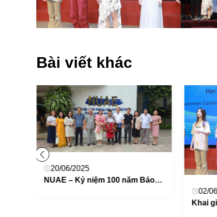
Bài viết khác
20/06/2025
NUAE – Kỷ niệm 100 năm Báo chí cách mạng Việt Nam (21/6/1925 – 21/6/2025)
02/0
LỄ BÁO CÁO TỐT NGHIỆP CỦA SINH VIÊN SPMT- NƠI KHỞI ĐẦU NHỮNG GIẤC MƠ NGHỆ THUẬT!