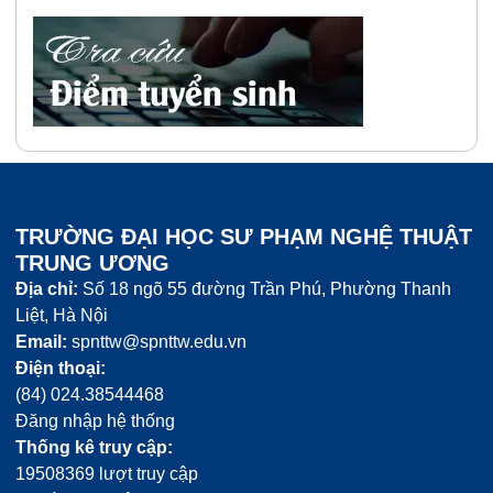
Kế hoạch học tập và giảng dạy Sau Đại học
Quy chế đào tạo đại học
Khóa luận / Đồ án tốt nghiệp
Mục tiêu, chuẩn đầu ra, Chương trình đào tạo, Đề
Lịch bảo vệ
Thời khóa biểu và lịch thi học phần
Luận văn - Luận án
cương chi tiết
Nội san
Tin đào tạo
Nghiên cứu sinh
Sổ tay học vụ
Tra cứu Văn bằng
Tin Đào tạo Sau Đại học
Văn bản đào tạo
Văn bản liên quan
TRƯỜNG ĐẠI HỌC SƯ PHẠM NGHỆ THUẬT
TRUNG ƯƠNG
Địa chỉ:
Số 18 ngõ 55 đường Trần Phú, Phường Thanh
Liệt, Hà Nội
Email:
spnttw@spnttw.edu.vn
Điện thoại:
(84) 024.38544468
Đăng nhập hệ thống
Thống kê truy cập:
19508369 lượt truy cập