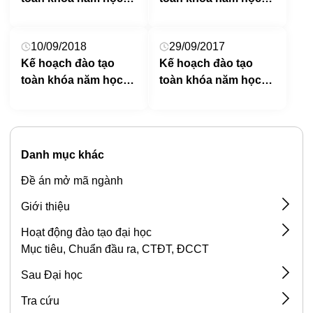
2020 – 2021
2019 – 2020
10/09/2018
29/09/2017
Kế hoạch đào tạo
Kế hoạch đào tạo
toàn khóa năm học
toàn khóa năm học
2018 – 2019
2017 – 2018
Danh mục khác
Đề án mở mã ngành
Giới thiệu
Các chương trình đào tạo
Hoạt động đào tạo đại học
Mục tiêu, Chuẩn đầu ra, CTĐT, ĐCCT
Các ngành đào tạo trong trường Đại học Sư phạm
Biểu mẫu đào tạo
Nghệ thuật Trung ương
Sau Đại học
Kế hoạch Đào tạo
Đổi mới giáo dục đại học
Kế hoạch Đào tạo sau đại học
Kế hoạch đào tạo toàn khóa
Tra cứu
Giới thiệu chung về công tác đào tạo