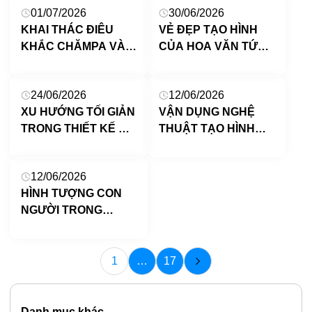
01/07/2026
30/06/2026
TRANG TRÍ CHO
KHAI THÁC ĐIÊU
VẺ ĐẸP TẠO HÌNH
HỌC SINH TIỂU HỌC
KHẮC CHĂMPA VÀO
CỦA HOA VĂN TỨ
TƯ DUY THIẾT KẾ
QUÝ TRONG MỸ
GAME HIỆN ĐẠI THE
THUẬT THỜI
24/06/2026
12/06/2026
LAST EMPEROR
NGUYỄN
XU HƯỚNG TỐI GIẢN
VẬN DỤNG NGHỆ
TRONG THIẾT KẾ ĐỒ
THUẬT TẠO HÌNH
HỌA ĐƯƠNG ĐẠI:
TRONG TRANH CỦA
KHI ÍT HƠN – LÀ VŨ
HỌA SĨ DAVID
12/06/2026
KHÍ MẠNH NHẤT
HOCKNEY VÀO DẠY
HÌNH TƯỢNG CON
CỦA THƯƠNG HIỆU
HỌC MỸ THUẬT CHO
NGƯỜI TRONG
HỌC SINH TIỂU HỌC
TRANH DÂN GIAN
ĐÔNG HỒ VỚI DẠY
HỌC MĨ THUẬT CHO
1
…
17
HỌC SINH TIỂU HỌC
Danh mục khác