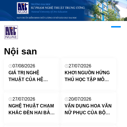
Nội san
07/08/2026
27/07/2026
GIÁ TRỊ NGHỆ
KHƠI NGUỒN HỨNG
THUẬT CỦA HỆ
THÚ HỌC TẬP MÔN
THỐNG TRANG TRÍ
MĨ THUẬT CHO HỌC
TRÊN KIẾN TRÚC
SINH TRUNG HỌC
27/07/2026
20/07/2026
NHÀ THỜ SỞ KIỆN
CƠ SỞ THEO
NGHỆ THUẬT CHẠM
VẬN DỤNG HOA VĂN
VÀ KHẢ NĂNG ỨNG
HƯỚNG PHÁT TRIỂN
KHẮC ĐỀN HAI BÀ
NỮ PHỤC CỦA BỘ
DỤNG TRONG DẠY
NĂNG LỰC
TRƯNG
TỘC GUNA, PANAMA
HỌC MĨ THUẬT
VÀO DẠY HỌC