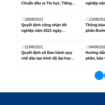
Chuẩn đầu ra Tin học, Tiếng
nghiệp nă
Anh đợt CĐR 03.20-21 năm học
16/8/2021 
2020 – 2021 theo hình thức trực
họa, Quản 
18/08/2021
12/08/20
tuyến
kịch, điện
Quyết định công nhận tốt
Thông báo 
nghiệp năm 2021 ngày
phần Đườn
16/8/2021 ngành Sư phạm Âm
Đảng Cộng
nhạc, Thanh nhạc (Chính quy
11/06/2021
04/06/20
và Liên thông chính quy).
Quyết định số Ban hành quy
Hướng dẫn
chế đào tạo trình độ đại học
phần, bảo 
của Trường Đại học Sư phạm
tốt nghiệp
Nghệ thuật TW
tuyến năm 