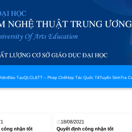
Kiện
Đào Tạo
QLCL&TT – Pháp Chế
Hợp Tác Quốc Tế
Tuyển Sinh
Tra C
21
18/08/2021
 công nhận tốt
Quyết định công nhận tốt