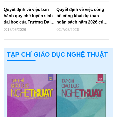
luật phòng chống tác hại
thuốc lá
Quyết định về việc ban
Quyết định về việc công
hành quy chế tuyển sinh
bố công khai dự toán
đại học của Trường Đại
ngân sách năm 2026 của
học Sư phạm Nghệ thuật
Trường ĐHSP Nghệ thuật
18/05/2026
17/05/2026
Trung ương
TW
TẠP CHÍ GIÁO DỤC NGHỆ THUẬT