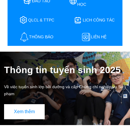
ĐÀO TẠO
HỌC
QLCL & TTPC
LỊCH CÔNG TÁC
THÔNG BÁO
LIÊN HỆ
Thông tin tuyển sinh 2025
Về việc tuyển sinh lớp bồi dưỡng và cấp Chứng chỉ nghiệp vụ Sư
phạm
Xem thêm