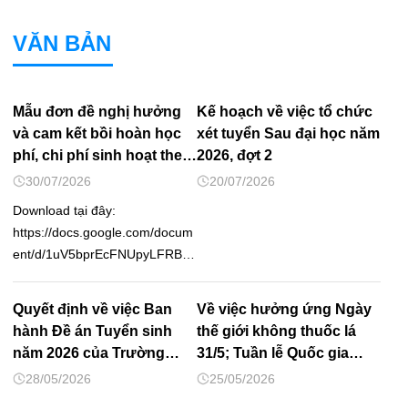
VĂN BẢN
Mẫu đơn đề nghị hưởng
Kế hoạch về việc tổ chức
và cam kết bồi hoàn học
xét tuyển Sau đại học năm
phí, chi phí sinh hoạt theo
2026, đợt 2
nghị định 116
30/07/2026
20/07/2026
Download tại đây:
https://docs.google.com/docum
ent/d/1uV5bprEcFNUpyLFRBz
WVuvaiDNKmRbrV/edit?
usp=sharing&ouid=1170308459
Quyết định về việc Ban
Về việc hưởng ứng Ngày
61757079285&rtpof=true&sd=tr
hành Đề án Tuyển sinh
thế giới không thuốc lá
ue
năm 2026 của Trường
31/5; Tuần lễ Quốc gia
ĐHSP Nghệ thuật TW
không thuốc lá 25 – 31/5/
28/05/2026
25/05/2026
và tăng cường thực thi