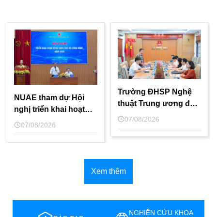
Trường ĐHSP Nghệ
NUAE tham dự Hội
thuật Trung ương đề
nghị triển khai hoạt
xuất mở rộng cơ sở
07/08/2026
động khoa học và
07/08/2026
mới khoảng 25ha tại
công nghệ năm 2026
xã Quốc Oai – Thành
phố Hà Nội.
Xem thêm
NGHIÊN CỨU KHOA