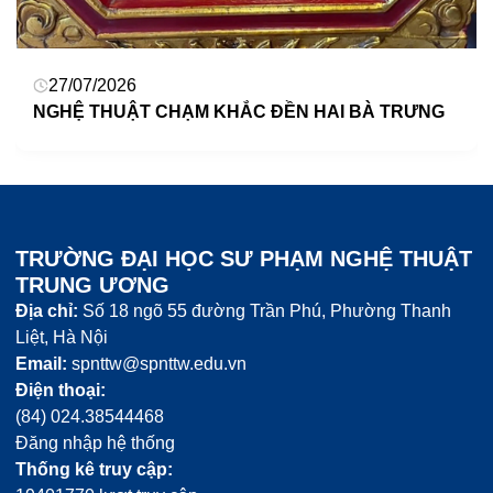
27/07/2026
NGHỆ THUẬT CHẠM KHẮC ĐỀN HAI BÀ TRƯNG
TRƯỜNG ĐẠI HỌC SƯ PHẠM NGHỆ THUẬT
TRUNG ƯƠNG
Địa chỉ:
Số 18 ngõ 55 đường Trần Phú, Phường Thanh
Liệt, Hà Nội
Email:
spnttw@spnttw.edu.vn
Điện thoại:
(84) 024.38544468
Đăng nhập hệ thống
Thống kê truy cập: