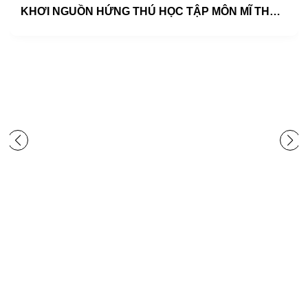
KHƠI NGUỒN HỨNG THÚ HỌC TẬP MÔN MĨ THUẬT CHO HỌC SINH TRUNG HỌC CƠ SỞ THEO HƯỚNG PHÁT TRIỂN NĂNG LỰC