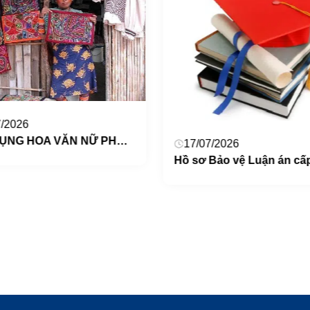
7/2026
VẬN DỤNG HOA VĂN NỮ PHỤC CỦA BỘ TỘC GUNA, PANAMA VÀO DẠY HỌC TRANG TRÍ CHO HỌC SINH TIỂU HỌC
17/07/2026