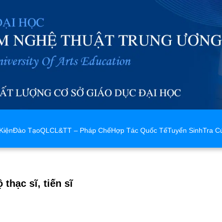
Kiện
Đào Tạo
QLCL&TT – Pháp Chế
Hợp Tác Quốc Tế
Tuyển Sinh
Tra C
hạc sĩ, tiến sĩ