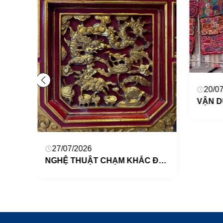
KHƠI NGUỒN HỨNG THÚ HỌC TẬP MÔN MĨ THUẬT CHO HỌC SINH TRUNG HỌC CƠ SỞ THEO HƯỚNG PHÁT TRIỂN NĂNG LỰC
20/0
27/07/2026
NGHỆ THUẬT CHẠM KHẮC ĐỀN HAI BÀ TRƯNG