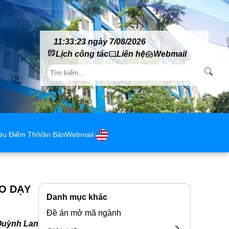
11:33:25 ngày 7/08/2026
Lịch công tác
Liên hệ
Webmail
ứu Điểm Thi
Văn Bản
Webmail
O DẠY
Danh mục khác
Đề án mở mã ngành
Quỳnh Lan