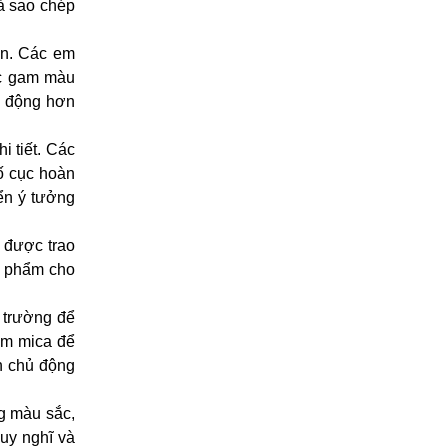
là sao chép
ân. Các em
ác gam màu
nh động hơn
i tiết. Các
ố cục hoàn
iển ý tưởng
m được trao
ản phẩm cho
 trường để
tấm mica để
h chủ động
g màu sắc,
suy nghĩ và