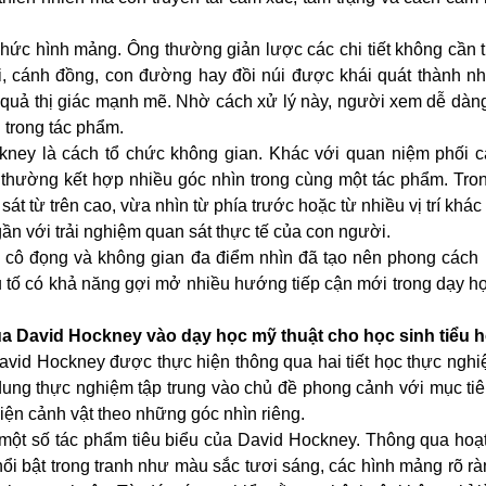
ức hình mảng. Ông thường giản lược các chi tiết không cần t
ối, cánh đồng, con đường hay đồi núi được khái quát thành 
quả thị giác mạnh mẽ. Nhờ cách xử lý này, người xem dễ dàng
 trong tác phẩm.
ney là cách tổ chức không gian. Khác với quan niệm phối c
 thường kết hợp nhiều góc nhìn trong cùng một tác phẩm. Tro
t từ trên cao, vừa nhìn từ phía trước hoặc từ nhiều vị trí khá
 gần với trải nghiệm quan sát thực tế của con người.
 cô đọng và không gian đa điểm nhìn đã tạo nên phong cách 
tố có khả năng gợi mở nhiều hướng tiếp cận mới trong dạy họ
a David Hockney vào dạy học mỹ thuật cho học sinh tiểu 
David Hockney được thực hiện thông qua hai tiết học thực ngh
 dung thực nghiệm tập trung vào chủ đề phong cảnh với mục ti
hiện cảnh vật theo những góc nhìn riêng.
 một số tác phẩm tiêu biểu của David Hockney. Thông qua hoạ
nổi bật trong tranh như màu sắc tươi sáng, các hình mảng rõ r