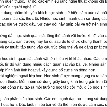
h quen thuộc. Từ đó, các em hiểu rằng nghệ thuật không chỉ 
hĩ của người nghệ sĩ.
vận dụng nhằm khuyến khích học sinh thể hiện cảm xúc cá nh
àn toàn màu sắc thực tế. Nhiều học sinh mạnh dạn sử dụng c
ác bài vẽ trước đây. Sự thay đổi này giúp bài vẽ trở nên si
g dẫn học sinh quan sát tổng thể cảnh vật trước khi đi vào ch
àng cây, sân trường hay lối đi, sau đó tổ chức chúng thành b
ề kỹ thuật, tập trung vào cấu trúc tổng thể và dễ dàng phát tr
h học sinh quan sát cảnh vật từ nhiều vị trí khác nhau. Các e
đổi, từ đó vận dụng nhiều cách quan sát vào bài vẽ. Nhiều s
 xếp hình ảnh linh hoạt và xây dựng bố cục sinh động hơn.
trải nghiệm ngoài lớp học. Học sinh được mang dụng cụ ra sân
n quen thuộc. Mỗi nhóm sử dụng giấy bóng kính trong gắn trên 
Hoạt động này tạo ra môi trường học tập cởi mở, giúp học sin
rong sản phẩm của học sinh. Các em mạnh dạn hơn trong sử dụn
h hoạt hơn. Đặc biệt, nhiều bài vẽ đã thể hiện được cảm xúc, 