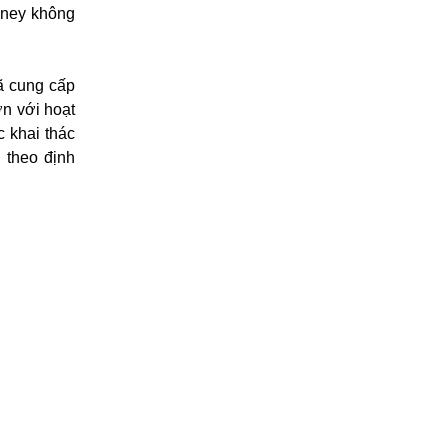
ckney không
ã cung cấp
ơn với hoạt
c khai thác
 theo định