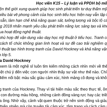
Học viên
K15 – Lý luận và PPDH bộ mô
iện thế giới xung quanh giúp học sinh phát triển tư duy thẩm m
hiều bài vẽ phong cảnh của học sinh tiểu học hiện nay vẫn lặp 
sẵn, làm hạn chế khả năng quan sát, tưởng tượng và bộc lộ c
ng 2018 nhấn mạnh yêu cầu phát triển năng lực sáng tạo và k
ua hoạt động nghệ thuật.
 phù hợp để vận dụng vào dạy học mỹ thuật ở tiểu học. Tranh 
cách tổ chức không gian linh hoạt và sự đề cao trải nghiệm q
hệ thuật tạo hình trong tranh của David Hockney và khả năng v
 lớp 5.
ủa David Hockney
em là một nghệ sĩ luôn tìm kiếm những cách nhìn mới về thế
iệt chú ý đến việc con người nhìn thấy sự vật như thế nào. Ch
điểm nổi bật: màu sắc giàu cảm xúc, hình mảng cô đọng và kh
 tranh của Hockney. Thay vì tái hiện màu sắc theo thực tế, ô
 con đường màu hồng, những cánh đồng vàng rực hay các triề
a ông. Nhờ vậy, cảnh vật quen thuộc trở nên sinh động và gi
hiên nhiên mà còn truyền tải cảm xúc, tâm trạng và cách cảm