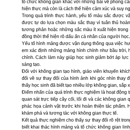
tổ chức không gian khác với những bài vẽ phong cản
hiện thực mà còn là cách thể hiện cảm xúc và suy ng
Trong quá trình thực hành, yếu tố màu sắc được 
được tự do lựa chọn màu sắc thay vì tuân thủ ho
tương phản hoặc những sắc màu ít xuất hiện trong c
đồng thời thể hiện rõ dấu ấn cá nhân của người học.
Yếu tố hình mảng được vận dụng thông qua việc hướn
em xác định những mảng hình chính như bầu trời, h
chỉnh. Cách làm này giúp học sinh giảm bớt áp lực v
sáng tạo.
Đối với không gian tạo hình, giáo viên khuyến khíc
đổi về sự thay đổi của hình ảnh khi góc nhìn thay 
thấy học sinh đã biết tạo nhiều lớp không gian, sắp
Điểm nhấn của quá trình thực nghiệm là hoạt động 
quan sát trực tiếp cây cối, lối đi và các không gia
phác họa cảnh vật trước khi hoàn thiện tác phẩm. 
khám phá và tương tác với không gian thực tế.
Kết quả thực nghiệm cho thấy sự thay đổi rõ rệt t
biết khai thác hình mảng và tổ chức không gian lin