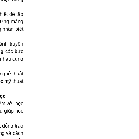
hiết để tập
những mảng
 nhận biết
ảnh truyền
ng các bức
c nhau cùng
nghệ thuật
c mỹ thuật
học
iệm với học
êu giúp học
t động trao
àng và cách