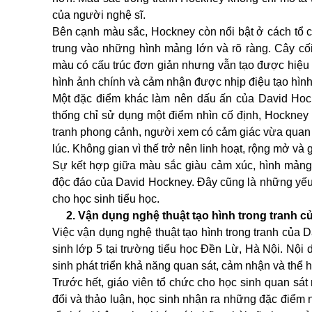
của người nghệ sĩ.
Bên cạnh màu sắc, Hockney còn nổi bật ở cách tổ ch
trung vào những hình mảng lớn và rõ ràng. Cây c
màu có cấu trúc đơn giản nhưng vẫn tạo được hiệu 
hình ảnh chính và cảm nhận được nhịp điệu tạo hình
Một đặc điểm khác làm nên dấu ấn của David Hock
thống chỉ sử dụng một điểm nhìn cố định, Hockney
tranh phong cảnh, người xem có cảm giác vừa quan sá
lúc. Không gian vì thế trở nên linh hoạt, rộng mở và
Sự kết hợp giữa màu sắc giàu cảm xúc, hình mảng
độc đáo của David Hockney. Đây cũng là những yếu 
cho học sinh tiểu học.
2. Vận dụng nghệ thuật tạo hình trong tranh củ
Việc vận dụng nghệ thuật tạo hình trong tranh của 
sinh lớp 5 tại trường tiểu học Đền Lừ, Hà Nội. Nội
sinh phát triển khả năng quan sát, cảm nhận và thể 
Trước hết, giáo viên tổ chức cho học sinh quan sát
đổi và thảo luận, học sinh nhận ra những đặc điểm 