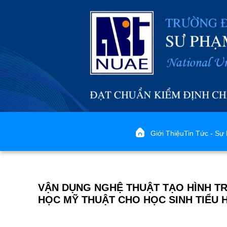
Giới Thiệu
Tin Tức - Sự 
VẬN DỤNG NGHỆ THUẬT TẠO HÌNH T
HỌC MỸ THUẬT CHO HỌC SINH TIỂU 