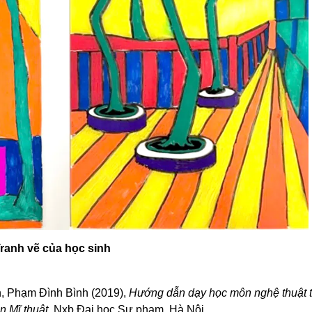
ranh vẽ của học sinh
, Phạm Đình Bình (2019),
Hướng dẫn dạy học môn nghệ thuật t
n Mĩ thuật
, Nxb Đại học Sư phạm, Hà Nội.