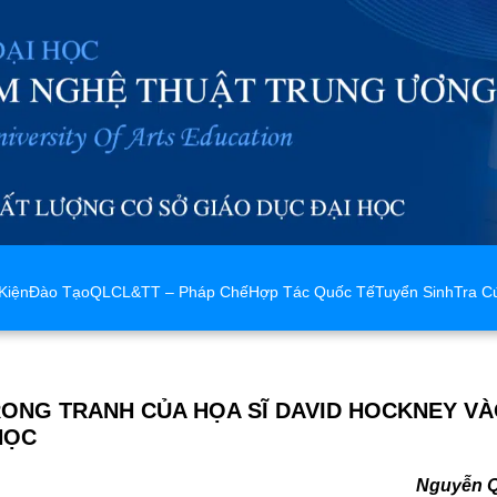
Kiện
Đào Tạo
QLCL&TT – Pháp Chế
Hợp Tác Quốc Tế
Tuyển Sinh
Tra C
RONG TRANH CỦA HỌA SĨ DAVID HOCKNEY VÀ
HỌC
Nguyễn 