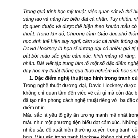
Trong quá trình học mỹ thuật, việc quan sát và thể h
sáng tạo và năng lực biểu đạt cá nhân. Tuy nhiên, n
típ quen thuộc và được thể hiện theo khuôn mẫu có 
thuật. Trong khi đó, Chương trình Giáo dục phổ thô
học sinh thể hiện suy nghĩ, cảm xúc cá nhân thông q
David Hockney là họa sĩ đương đại có nhiều giá trị
bật bởi màu sắc giàu cảm xúc, hình mảng rõ ràng, 
nhân. Bài viết tập trung làm rõ một số đặc điểm ng
dạy học mỹ thuật thông qua thực nghiệm với học sinh
1. Đặc điểm nghệ thuật tạo hình trong tranh c
Trong nghệ thuật đương đại, David Hockney được x
không chỉ quan tâm đến việc vẽ cái gì mà còn đặc b
đã tạo nên phong cách nghệ thuật riêng với ba đặc 
điểm nhìn.
Màu sắc là yếu tố gây ấn tượng mạnh mẽ nhất trong
màu như một phương tiện biểu đạt cảm xúc. Những
nhiều sắc độ xuất hiện thường xuyên trong tranh củ
hơn. Màu sắc trong tranh Hockney không chỉ mô tả t